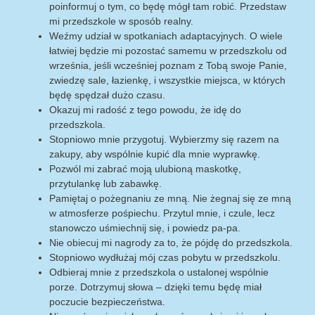
poinformuj o tym, co będę mógł tam robić. Przedstaw
mi przedszkole w sposób realny.
Weźmy udział w spotkaniach adaptacyjnych. O wiele
łatwiej będzie mi pozostać samemu w przedszkolu od
września, jeśli wcześniej poznam z Tobą swoje Panie,
zwiedzę sale, łazienkę, i wszystkie miejsca, w których
będę spędzał dużo czasu.
Okazuj mi radość z tego powodu, że idę do
przedszkola.
Stopniowo mnie przygotuj. Wybierzmy się razem na
zakupy, aby wspólnie kupić dla mnie wyprawkę.
Pozwól mi zabrać moją ulubioną maskotkę,
przytulankę lub zabawkę.
Pamiętaj o pożegnaniu ze mną. Nie żegnaj się ze mną
w atmosferze pośpiechu. Przytul mnie, i czule, lecz
stanowczo uśmiechnij się, i powiedz pa-pa.
Nie obiecuj mi nagrody za to, że pójdę do przedszkola.
Stopniowo wydłużaj mój czas pobytu w przedszkolu.
Odbieraj mnie z przedszkola o ustalonej wspólnie
porze. Dotrzymuj słowa – dzięki temu będę miał
poczucie bezpieczeństwa.